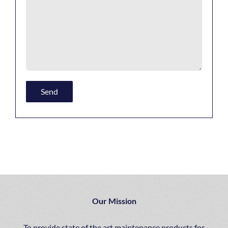
Επιλογή. Για παράδειγμα, καταπιείτε ή όχι το σπέρμα κατά τη
διάρκεια ενός πίπα. Δεν σου αρέσει? Μην το κάνεις. Εάν αυτό,
ένας άνθρωπος έχει πάντα δύο δευτερόλεπτα πριν από την
εκσπερμάτιση για να έχει χρόνο να σας προειδοποιήσει. Απλά
μαγειρέψτε μια πετσέτα εκ των προτέρων για να μην
λεκιάσετε φύλλα. Αλλά αν μπορείτε
cialis τιμη
καταπιείτε,
Our Mission
τότε παρακαλούμε να κάνετε χωρίς αηδία. Μερικοί από εμάς
είναι δυσάρεστες να μοιάζουν με ένα αγαπημένο κορίτσι με
To provide state of the art maintenance products for