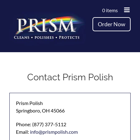
Skip
0 items
to
content
Order Now
Contact Prism Polish
Prism Polish
Springboro, OH 45066
Phone: (877) 377-5112
Email:
info@prismpolish.com