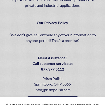
παραμορφωμένο πρόσωπο στο μπάνιο!
private and industrial applications.
Our Privacy Policy
“We don’t give, sell or trade any of your information to
anyone, period! That’s a promise.”
Need Assistance?
Call customer service at
877.377.5112
Prism Polish
Springboro, OH 45066
info@prismpolish.com
Call Us
We use cookies on our website to give you the most relevant